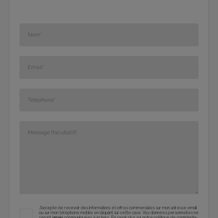
J'ac­cepte de rece­voir des infor­ma­tions et offres com­mer­ciales sur mon adresse email
ou sur mon télé­phone mobile en cli­quant sur cette case. Vos don­nées per­son­nelles ne
seront
jamais
com­mu­ni­quées à un tiers.
En savoir plus sur notre poli­tique de confi­den­tia­