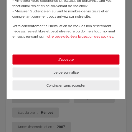
- Améliorer votre expérience utilisateur, en personnalisant vos
fonctionnalités et en se souvenant de vos choix.
Caractéristiques
- Mesurer l’audience en suivant le nombre de visiteurs et en
comprenant comment vous arrivez sur notre site.
Votre consentement à l'installation de cookies non strictement
Nombre de chambres :
2
nécessaires est libre et peut être retiré ou donné à tout moment
en vous rendant sur
notre page dédiée à la gestion des cookies
.
Nombre de niveaux :
1
Nombre de pièces :
3
En savoir plus sur notre politique de confidentialité
.
Nombre de salles de bain :
1
J'accepte
Surface habitable :
42 m²
Je personnalise
Surface terrain :
100 m²
Continuer sans accepter
Assainissement :
Individuel
Mitoyenneté :
Oui
État du bien :
Rénové
Année de construction :
2007