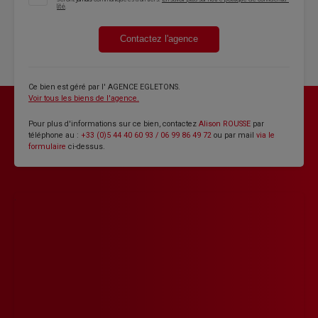
lité
.
Contactez l'agence
Ce bien est géré par
l' AGENCE EGLETONS
.
Voir tous les biens de l'agence.
Pour plus d'informations sur ce bien, contactez
Alison ROUSSE
par
téléphone au :
+33 (0)5 44 40 60 93 / 06 99 86 49 72
ou par mail
via le
formulaire
ci-dessus.
.