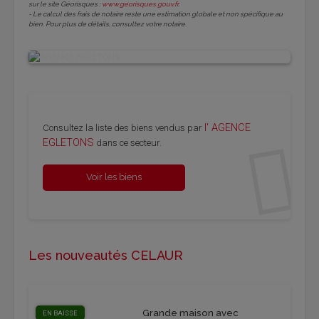
sur le site Géorisques :
www.georisques.gouv.fr
.
- Le calcul des frais de notaire reste une estimation globale et non spécifique au
bien. Pour plus de détails, consultez votre notaire.
l' AGENCE
Consul­tez la liste des biens ven­dus par
EGLE­TONS
dans ce sec­teur.
Voir les biens
Les nouveautés CELAUR
Grande maison avec
EN BAISSE