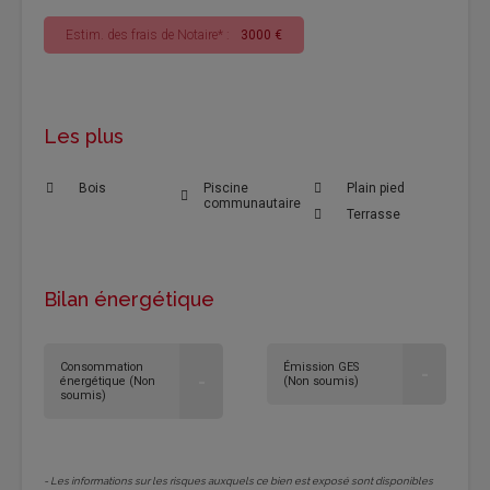
Estim. des frais de Notaire* :
3000 €
Les plus
Bois
Piscine
Plain pied
communautaire
Terrasse
Bilan énergétique
Consommation
Émission GES
-
-
énergétique (Non
(Non soumis)
soumis)
- Les informations sur les risques auxquels ce bien est exposé sont disponibles