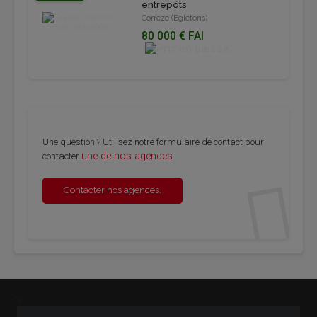
entrepôts
Corrèze (Egletons)
80 000 € FAI
Une ques­tion ? Uti­li­sez notre for­mu­laire de contact pour
une de nos agences
contac­ter
.
Contac­ter nos agences.
">