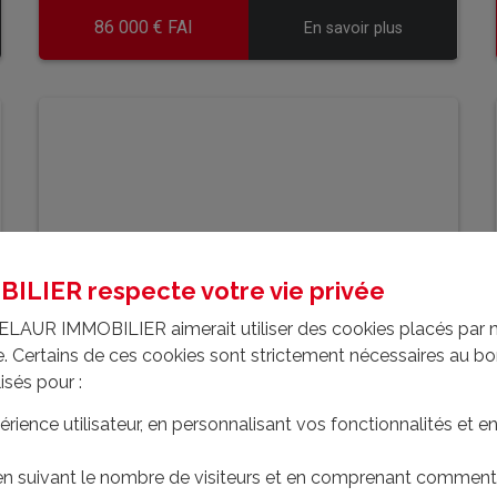
86 000 € FAI
En savoir plus
EN SAVOIR PLUS
LIER respecte votre vie privée
ELAUR IMMOBILIER aimerait utiliser des cookies placés par 
ite. Certains de ces cookies sont strictement nécessaires au 
lisés pour :
érience utilisateur, en personnalisant vos fonctionnalités et 
GRANDE MAISON DE BOURG EN
 en suivant le nombre de visiteurs et en comprenant comment 
PIERRES
- TE5927mb