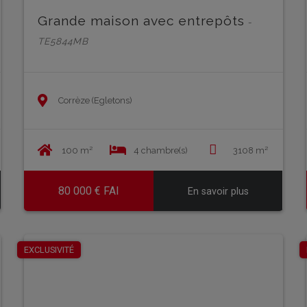
Grande maison avec entrepôts
-
TE5844MB
Corrèze (Egletons)
100 m²
4 chambre(s)
3108 m²
80 000 € FAI
En savoir plus
EN SAVOIR PLUS
EXCLUSIVITÉ