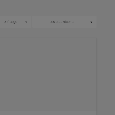
30 / page
Les plus récents
EN SAVOIR PLUS
EN 