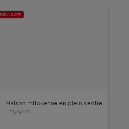
EN SAVOIR PLUS
EN 
EXCLUSIVITÉ
Maison mitoyenne en plein centre
- TE5856AR