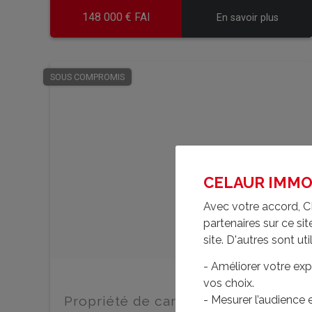
148 000 € FAI
En savoir plus
SOUS COMPROMIS
CELAUR IMMOBI
Avec votre accord, C
partenaires sur ce s
site. D'autres sont uti
- Améliorer votre exp
vos choix.
Propriété de caractère
- Mesurer l’audience
- TE5533mb