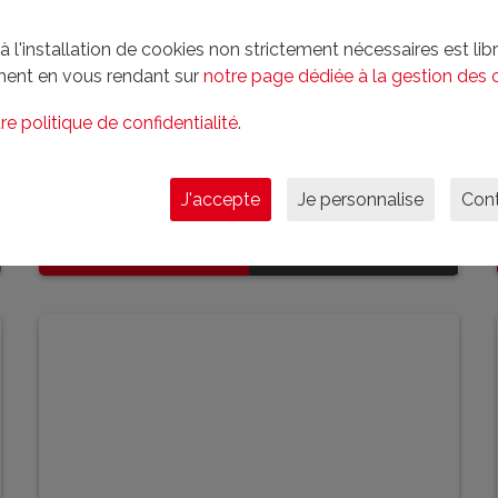
l'installation de cookies non strictement nécessaires est libre
ent en vous rendant sur
notre page dédiée à la gestion des 
Corrèze (Egletons)
re politique de confidentialité
.
125 m²
3 chambre(s)
386 m²
J'accepte
Je personnalise
Cont
123 800 € FAI
En savoir plus
EN SAVOIR PLUS