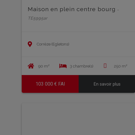
Maison en plein centre bourg
-
TE5995ar
Corrèze (Egletons)
90 m²
3 chambre(s)
250 m²
103 000 € FAI
En savoir plus