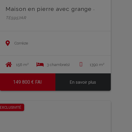
Maison en pierre avec grange
-
TE5957AR
Corrèze
156 m²
3 chambre(s)
1390 m²
149 800 € FAI
En savoir plus
EN SAVOIR PLUS
EN 
EXCLUSIVITÉ