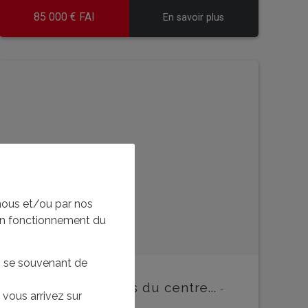
85 000 € FAI
En savoir plus
EN SAVOIR PLUS
EN 
nous et/ou par nos
bon fonctionnement du
en se souvenant de
Maison à deux pas du centre...
-
vous arrivez sur
TE5906AR