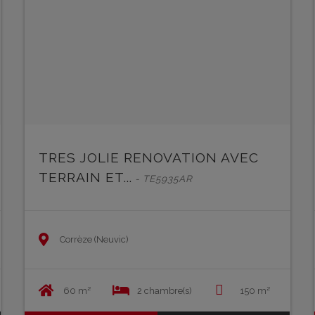
TRES JOLIE RENOVATION AVEC
TERRAIN ET...
- TE5935AR
Corrèze (Neuvic)
60 m²
2 chambre(s)
150 m²