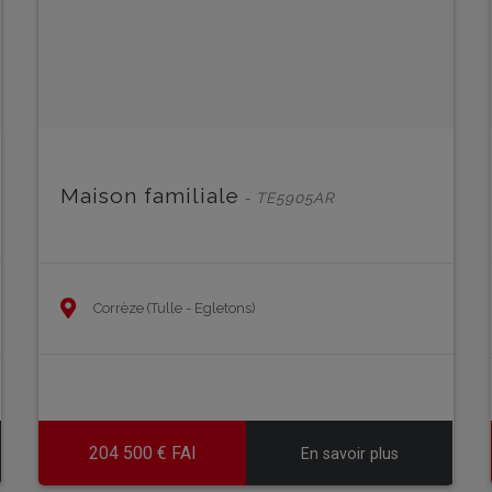
Maison familiale
- TE5905AR
Corrèze (Tulle - Egletons)
204 500 € FAI
En savoir plus