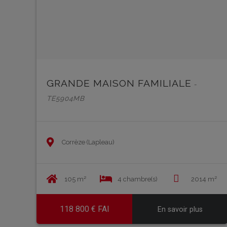
GRANDE MAISON FAMILIALE
-
TE5904MB
Corrèze (Lapleau)
105 m²
4 chambre(s)
2014 m²
118 800 € FAI
En savoir plus