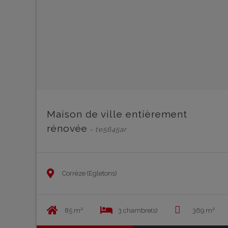
Maison de ville entièrement
rénovée
- te5645ar
Corrèze (Egletons)
85 m²
3 chambre(s)
369 m²