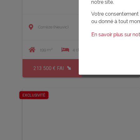
notre site.
Votre consentement à 
ou donné à tout mom
Corrèze (Neuvic)
En savoir plus sur not
199 m²
4 chambre(s)
1327 m²
213 500 € FAI
En savoir plus
EXCLUSIVITÉ