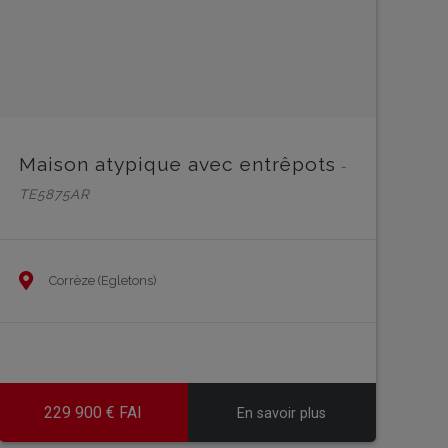
Maison atypique avec entrêpots
-
TE5875AR
Corrèze (Egletons)
229 900 € FAI
En savoir plus