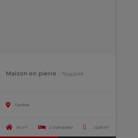
Maison en pierre
- TE5932AR
Corrèze
81 m²
2 chambre(s)
2348 m²