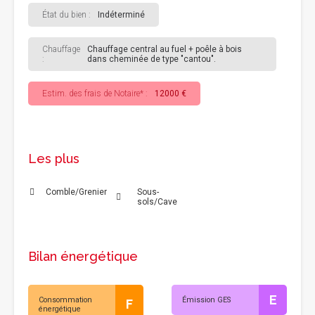
État du bien :
Indéterminé
Chauffage
Chauffage central au fuel + poêle à bois
:
dans cheminée de type "cantou".
Estim. des frais de Notaire* :
12000 €
Les plus
Comble/Grenier
Sous-
sols/Cave
Bilan énergétique
E
Consommation
Émission GES
F
énergétique