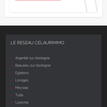
">
LE RESEAU CELAURIMMO
Argentat sur dordogne
Beaulieu sur dordogne
Egletons
Limoges
Meyssac
Tulle
Uzerche