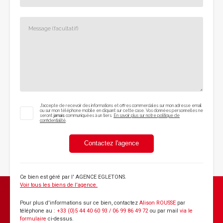
J'accepte de recevoir des informations et offres commerciales sur mon adresse email
ou sur mon téléphone mobile en cliquant sur cette case. Vos données personnelles ne
seront
jamais
communiquées à un tiers.
En savoir plus sur notre politique de
confidentialité
.
Contactez l'agence
Ce bien est géré par
l' AGENCE EGLETONS
.
Voir tous les biens de l'agence.
Pour plus d'informations sur ce bien, contactez
Alison ROUSSE
par
téléphone au :
+33 (0)5 44 40 60 93 / 06 99 86 49 72
ou par mail
via le
formulaire
ci-dessus.