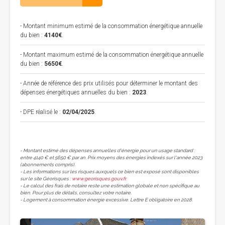
- Montant minimum estimé de la consommation énergétique annuelle
du bien :
4140€
.
- Montant maximum estimé de la consommation énergétique annuelle
du bien :
5650€
.
- Année de référence des prix utilisés pour déterminer le montant des
dépenses énergétiques annuelles du bien :
2023
.
- DPE réalisé le :
02/04/2025
.
- Montant estimé des dépenses annuelles d'énergie pour un usage standard :
entre 4140 € et 5650 € par an. Prix moyens des énergies indexés sur l'année 2023
(abonnements compris).
- Les informations sur les risques auxquels ce bien est exposé sont disponibles
sur le site Géorisques :
www.georisques.gouv.fr
.
- Le calcul des frais de notaire reste une estimation globale et non spécifique au
bien. Pour plus de détails, consultez votre notaire.
- Logement à consommation énergie excessive. Lettre E obligatoire en 2028.