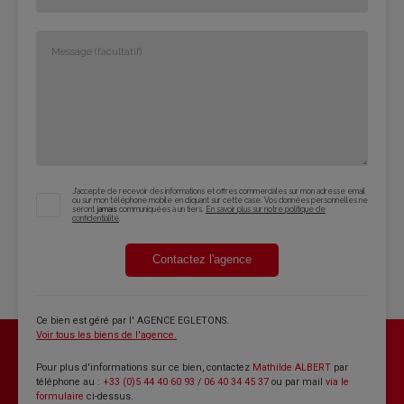
J'accepte de recevoir des informations et offres commerciales sur mon adresse email
ou sur mon téléphone mobile en cliquant sur cette case. Vos données personnelles ne
seront
jamais
communiquées à un tiers.
En savoir plus sur notre politique de
confidentialité
.
Contactez l'agence
Ce bien est géré par
l' AGENCE EGLETONS
.
Voir tous les biens de l'agence.
Pour plus d'informations sur ce bien, contactez
Mathilde ALBERT
par
téléphone au :
+33 (0)5 44 40 60 93 / 06 40 34 45 37
ou par mail
via le
formulaire
ci-dessus.