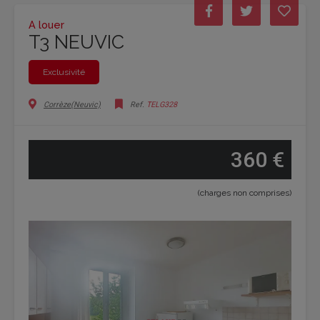
A louer
T3 NEUVIC
Exclusivité
Corrèze(Neuvic)
Ref.
TELG328
360 €
(charges non comprises)