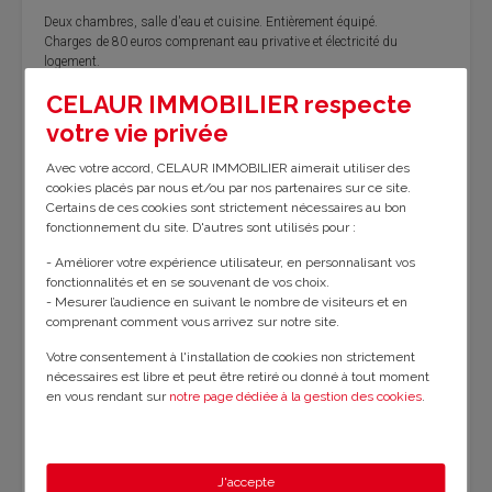
Deux chambres, salle d'eau et cuisine. Entièrement équipé.
Charges de 80 euros comprenant eau privative et électricité du
logement.
CELAUR IMMOBILIER respecte
WIFI
votre vie privée
Avec votre accord, CELAUR IMMOBILIER aimerait utiliser des
cookies placés par nous et/ou par nos partenaires sur ce site.
Caractéristiques
Certains de ces cookies sont strictement nécessaires au bon
fonctionnement du site. D'autres sont utilisés pour :
Nombre de chambres :
2
- Améliorer votre expérience utilisateur, en personnalisant vos
fonctionnalités et en se souvenant de vos choix.
- Mesurer l’audience en suivant le nombre de visiteurs et en
Nombre de niveaux :
1
Nombre de pièces :
3
comprenant comment vous arrivez sur notre site.
Votre consentement à l'installation de cookies non strictement
Nombre de salles de bain :
1
nécessaires est libre et peut être retiré ou donné à tout moment
en vous rendant sur
notre page dédiée à la gestion des cookies
.
Surface BOUTIN :
32 m²
En savoir plus sur notre politique de confidentialité
.
Surface habitable :
32 m²
Meublé :
Oui
J'accepte