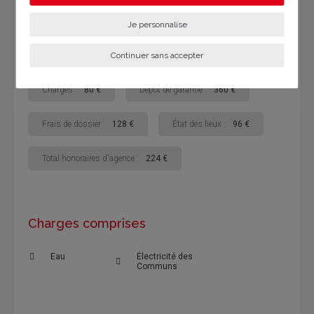
État du bien :
Indéterminé
Je personnalise
Chauffage :
electrique
Loyer :
440 € CC
Continuer sans accepter
Charges :
80 €
Dépôt de garantie :
360 €
Frais de dossier :
128 €
État des lieux :
96 €
Total honoraires d'agence :
224 €
Charges comprises
Eau
Électricité des
Communs